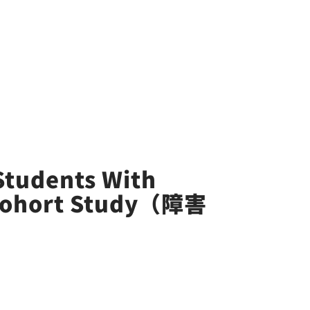
Students With
lticohort Study（障害