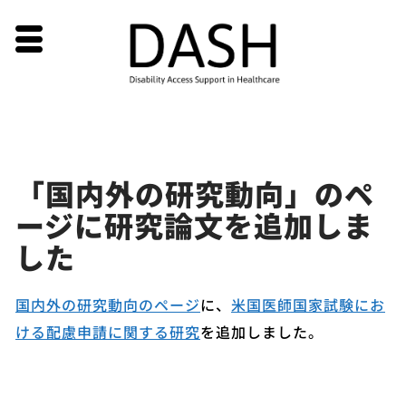
Skip
「国内外の研究動向」のペ
to
ージに研究論文を追加しま
content
した
国内外の研究動向のページ
に、
米国医師国家試験にお
ける配慮申請に関する研究
を追加しました。