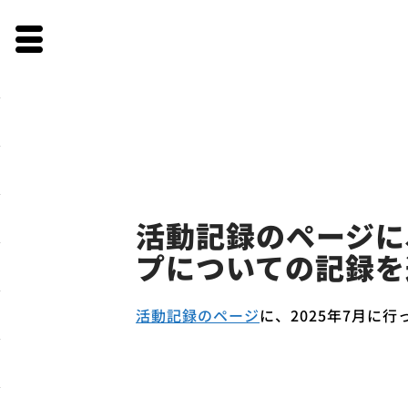
Skip
to
活動記録のページに
content
プについての記録を
活動記録のページ
に、2025年7月に